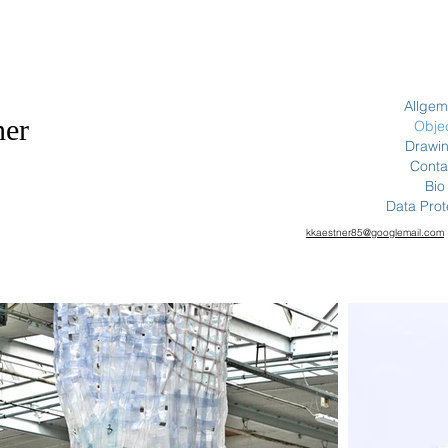
Allgem
ner
Obje
Drawi
Conta
Bio
Data Prot
kkaestner85@googlemail.com