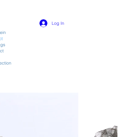
Log In
ein
ct
ngs
ct
ection